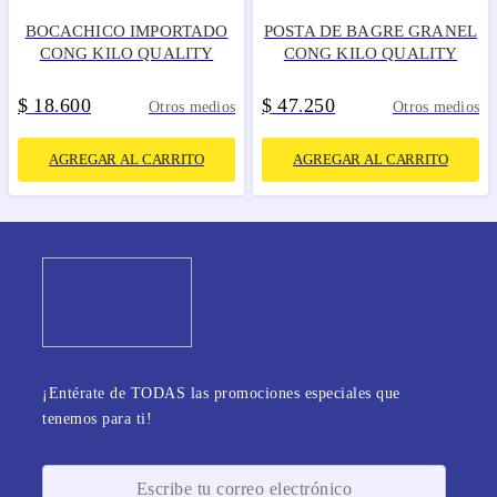
BOCACHICO IMPORTADO
POSTA DE BAGRE GRANEL
CONG KILO QUALITY
CONG KILO QUALITY
$
18
600
$
47
250
.
.
Otros medios
Otros medios
AGREGAR AL CARRITO
AGREGAR AL CARRITO
¡Entérate de TODAS las promociones especiales que
tenemos para ti!