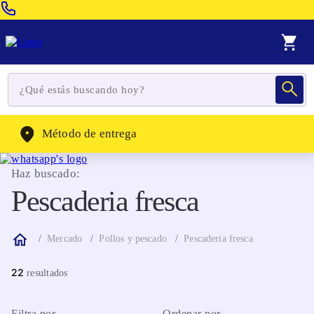
Venta Telefonica:
(604) 320-2130
WhatsApp:
(302) 262-4104
Método de entrega
Haz buscado:
Pescaderia fresca
Mercado
Pollos y pescado
Pescaderia fresca
22
Filtra por
Ordenar por