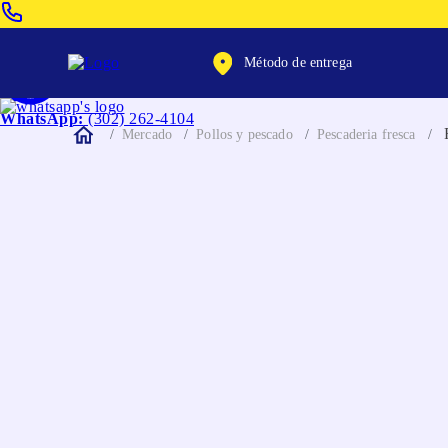
Venta Telefonica:
(604) 320-2130
Método de entrega
WhatsApp:
(302) 262-4104
Mercado
Pollos y pescado
Pescaderia fresca