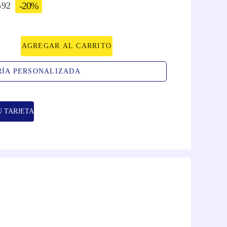
-
20%
592
AGREGAR AL CARRITO
RÍA PERSONALIZADA
U TARJETA