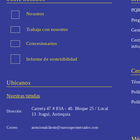
PQR
Nosotros
Preg
Trabaja con nosotros
Ges
Cert
Concesionarios
inf
Informe de sostenibilidad
Cen
Ubícanos
Térm
Polí
Nuestras tiendas
Polí
Carrera 47 # 83A - 40. Bloque 25 / Local
Dirección:
13. Itaguí, Antioquia.
Correo:
atencionalcliente@eurosupermercados.com
Mét