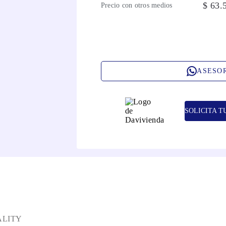
$
63
.
Precio con otros medios
ASESO
SOLICITA T
ALITY