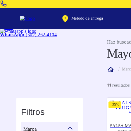
Venta Telefonica:
(604) 320-2130
Método de entrega
WhatsApp:
(302) 262-4104
Haz buscad
Mayo
Merc
11
-
25%
Filtros
SALSA M
marca