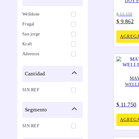
DOY P
Welldone
$
13
.
150
$
9
862
.
Frugal
San jorge
AGREGA
Kraft
Aderezos
cantidad
MAY
WELL
SIN REF
$
11
750
.
segmento
AGREGA
SIN REF