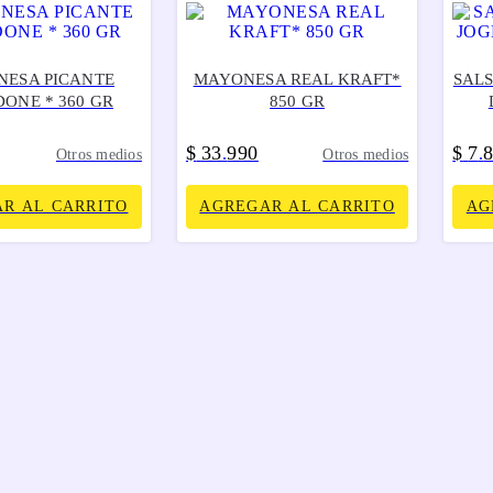
ESA PICANTE
MAYONESA REAL KRAFT*
SAL
ONE * 360 GR
850 GR
$
33
990
$
7
.
.
Otros medios
Otros medios
R AL CARRITO
AGREGAR AL CARRITO
AG