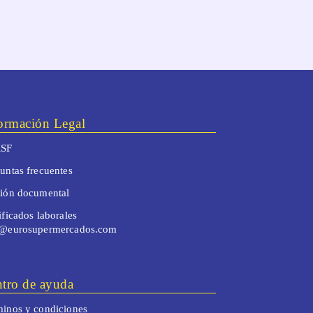
ormación Legal
SF
untas frecuentes
tión documental
ificados laborales
o@eurosupermercados.com
tro de ayuda
inos y condiciones