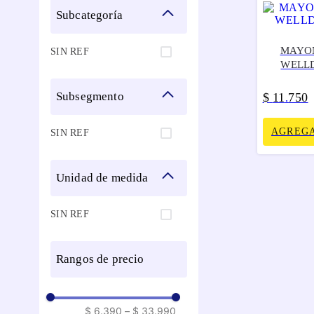
subcategoría
MAYON
SIN REF
WELLD
subsegmento
$
11
750
.
AGREGA
SIN REF
unidad de medida
SIN REF
rangos de precio
$ 6.390
–
$ 33.990