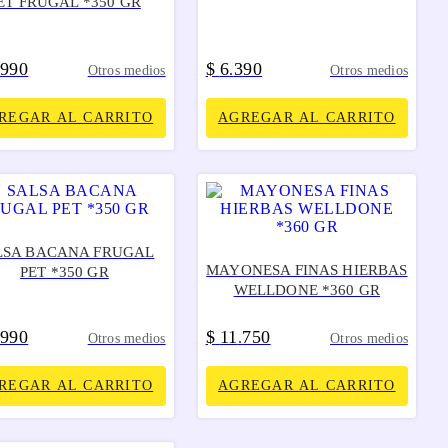
ET FRUGAL *350 GR
990
$
6
390
.
Otros medios
Otros medios
REGAR AL CARRITO
AGREGAR AL CARRITO
LSA BACANA FRUGAL
MAYONESA FINAS HIERBAS
PET *350 GR
WELLDONE *360 GR
990
$
11
750
.
Otros medios
Otros medios
REGAR AL CARRITO
AGREGAR AL CARRITO