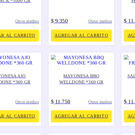
ACK *1000 GR
P
$
9
350
$
11
.
.
Otros medios
Otros medios
R AL CARRITO
AGREGAR AL CARRITO
AG
ONESA AJO
MAYONESA BBQ
SA
DONE *360 GR
WELLDONE *360 GR
$
11
750
$
11
.
.
Otros medios
Otros medios
R AL CARRITO
AGREGAR AL CARRITO
AG