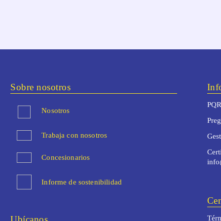
Sobre nosotros
Inf
PQR
Nosotros
Preg
Trabaja con nosotros
Ges
Cert
Concesionarios
inf
Informe de sostenibilidad
Cen
Ubícanos
Térm