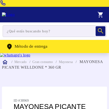
Venta Telefonica:
(604) 320-2130
WhatsApp:
(302) 262-4104
Método de entrega
MAYONESA
Mercado
Gran consumo
Mayonesa
PICANTE WELLDONE * 360 GR
ID #
38969
MAYONESA PICANTE