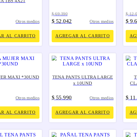
A TBS 4X21
$
69
.
390
$
12
.
$
52
042
$
9
.
.
Otros medios
Otros medios
R AL CARRITO
AGREGAR AL CARRITO
AG
JER MAXI *30UND
TENA PANTS ULTRA LARGE
x 10UND
CL
$
55
990
$
11
.
.
Otros medios
Otros medios
R AL CARRITO
AGREGAR AL CARRITO
AG