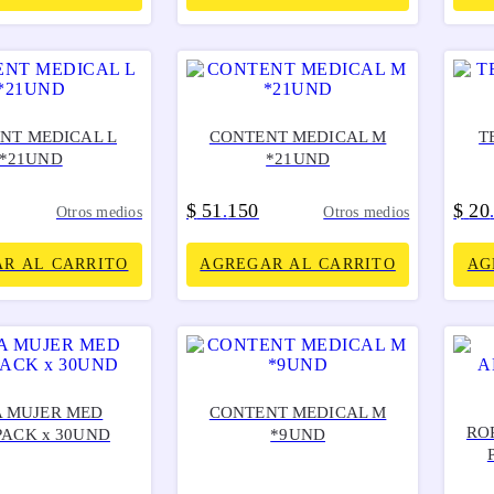
NT MEDICAL L
CONTENT MEDICAL M
T
*21UND
*21UND
$
51
150
$
20
.
Otros medios
Otros medios
R AL CARRITO
AGREGAR AL CARRITO
AG
 MUJER MED
CONTENT MEDICAL M
RO
PACK x 30UND
*9UND