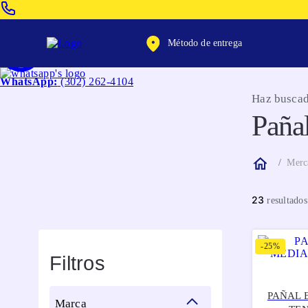
Venta Telefonica:
(604) 320-2130
Método de entrega
WhatsApp:
(302) 262-4104
Haz buscad
Pañal
Merc
23
-
25%
Filtros
PAÑAL 
marca