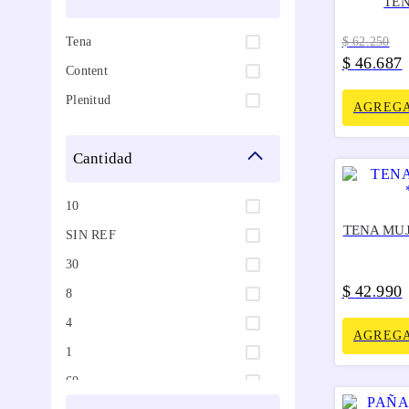
TEN
Tena
$
62
.
250
$
46
687
.
Content
Plenitud
AGREGA
cantidad
10
TENA MU
SIN REF
30
$
42
990
.
8
4
AGREGA
1
60