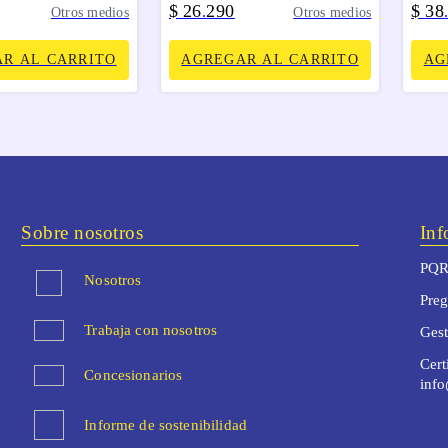
$
26
290
$
38
.
Otros medios
Otros medios
R AL CARRITO
AGREGAR AL CARRITO
AG
Sobre nosotros
Inf
PQR
Nosotros
Preg
Trabaja con nosotros
Ges
Cert
Concesionarios
inf
Informe de sostenibilidad