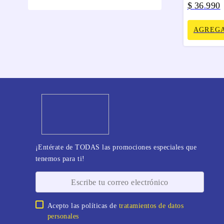
$
36
990
.
AGREGA
¡Entérate de TODAS las promociones especiales que
tenemos para ti!
Acepto las políticas de
tratamientos de datos
personales