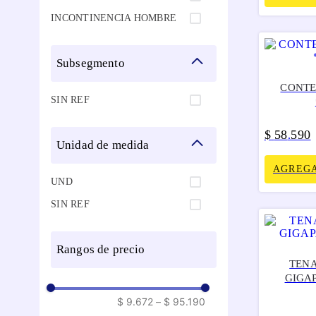
INCONTINENCIA HOMBRE
subsegmento
CONTE
SIN REF
$
58
590
.
unidad de medida
AGREGA
UND
SIN REF
rangos de precio
TENA
GIGA
$ 9.672
–
$ 95.190