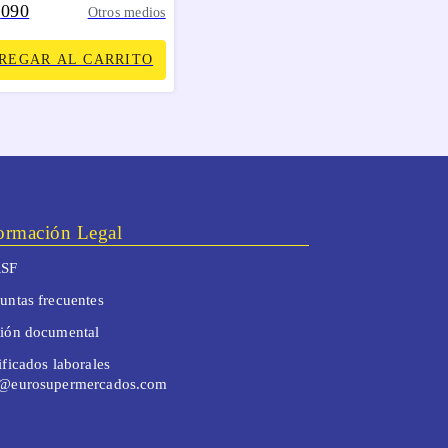
090
.
Otros medios
REGAR AL CARRITO
ormación Legal
SF
untas frecuentes
tión documental
ificados laborales
o@eurosupermercados.com