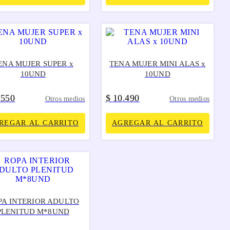
ENA MUJER SUPER x
TENA MUJER MINI ALAS x
10UND
10UND
550
$
10
490
.
.
Otros medios
Otros medios
REGAR AL CARRITO
AGREGAR AL CARRITO
PA INTERIOR ADULTO
PLENITUD M*8UND