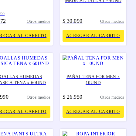
MEDICAL TALLA L *9UND
090
672
$
30
090
.
Otros medios
Otros medios
REGAR AL CARRITO
AGREGAR AL CARRITO
TOALLAS HUMEDAS
PAÑAL TENA FOR MEN x
ASICA TENA x 60UND
10UND
990
$
26
950
.
Otros medios
Otros medios
REGAR AL CARRITO
AGREGAR AL CARRITO