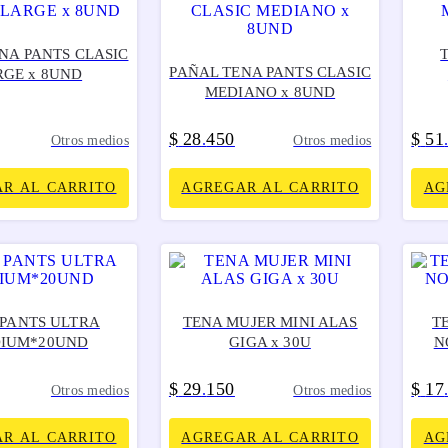
NA PANTS CLASIC
PAÑAL TENA PANTS CLASIC
RGE x 8UND
MEDIANO x 8UND
$
28
450
$
51
.
Otros medios
Otros medios
R AL CARRITO
AGREGAR AL CARRITO
AG
 PANTS ULTRA
TENA MUJER MINI ALAS
T
IUM*20UND
GIGA x 30U
N
$
29
150
$
17
.
Otros medios
Otros medios
R AL CARRITO
AGREGAR AL CARRITO
AG