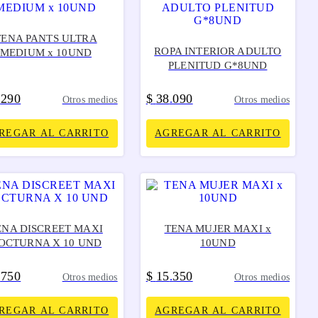
TENA PANTS ULTRA
ROPA INTERIOR ADULTO
MEDIUM x 10UND
PLENITUD G*8UND
290
$
38
090
.
.
Otros medios
Otros medios
REGAR AL CARRITO
AGREGAR AL CARRITO
ENA DISCREET MAXI
TENA MUJER MAXI x
OCTURNA X 10 UND
10UND
750
$
15
350
.
.
Otros medios
Otros medios
REGAR AL CARRITO
AGREGAR AL CARRITO