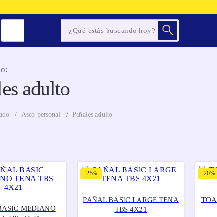
o:
es adulto
ado
Aseo personal
Pañales adulto
-
25%
-
20%
PAÑAL BASIC LARGE TENA
TOA
BASIC MEDIANO
TBS 4X21