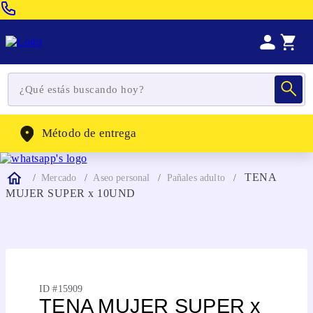
Venta Telefonica:
(604) 320-2130
WhatsApp:
(302) 262-4104
Método de entrega
TENA
Mercado
Aseo personal
Pañales adulto
MUJER SUPER x 10UND
ID #
15909
TENA MUJER SUPER x