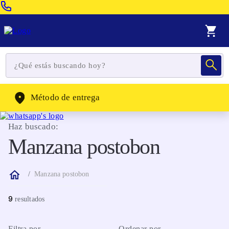
Venta Telefonica:
(604) 320-2130
WhatsApp:
(302) 262-4104
Método de entrega
Haz buscado:
Manzana postobon
Manzana postobon
9
Filtra por
Ordenar por