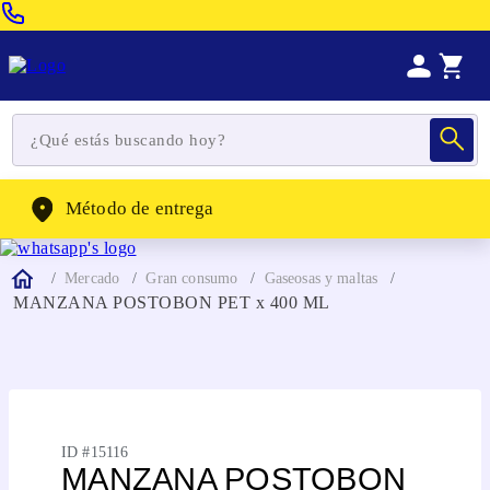
Venta Telefonica:
(604) 320-2130
WhatsApp:
(302) 262-4104
Método de entrega
Mercado
Gran consumo
Gaseosas y maltas
MANZANA POSTOBON PET x 400 ML
ID #
15116
MANZANA POSTOBON