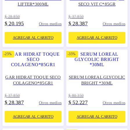
LIFTER*300ML
SECO VIT C*85GR
$
28
.
850
$
37
.
850
$
20
195
$
28
387
.
.
Otros medios
Otros medios
AGREGAR AL CARRITO
AGREGAR AL CARRITO
-
25%
-
35%
GAR HIDRAT TOQUE SECO
SERUM LOREAL GLYCOLIC
COLAGENO*85GR1
BRIGHT *30ML
$
37
.
850
$
80
.
350
$
28
387
$
52
227
.
.
Otros medios
Otros medios
AGREGAR AL CARRITO
AGREGAR AL CARRITO