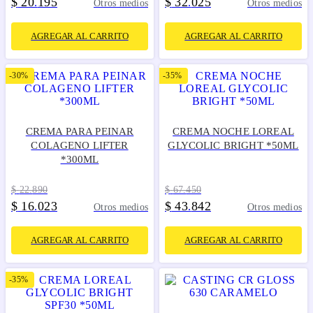
$
20
195
$
32
025
.
.
Otros medios
Otros medios
AGREGAR AL CARRITO
AGREGAR AL CARRITO
-
30%
-
35%
CREMA PARA PEINAR
CREMA NOCHE LOREAL
COLAGENO LIFTER
GLYCOLIC BRIGHT *50ML
*300ML
$
22
.
890
$
67
.
450
$
16
023
$
43
842
.
.
Otros medios
Otros medios
AGREGAR AL CARRITO
AGREGAR AL CARRITO
-
35%