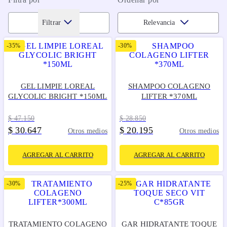
Filtrar
Relevancia
-
35%
-
30%
GEL LIMPIE LOREAL
SHAMPOO COLAGENO
GLYCOLIC BRIGHT *150ML
LIFTER *370ML
$
47
.
150
$
28
.
850
$
30
647
$
20
195
.
.
Otros medios
Otros medios
AGREGAR AL CARRITO
AGREGAR AL CARRITO
-
30%
-
25%
TRATAMIENTO COLAGENO
GAR HIDRATANTE TOQUE