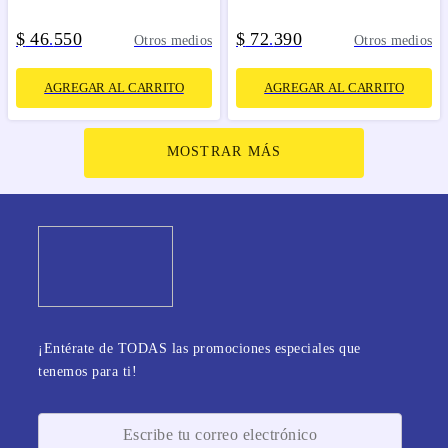
$
46
550
$
72
390
.
.
Otros medios
Otros medios
AGREGAR AL CARRITO
AGREGAR AL CARRITO
MOSTRAR MÁS
¡Entérate de TODAS las promociones especiales que
tenemos para ti!