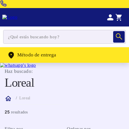
Venta Telefonica:
(604) 320-2130
WhatsApp:
(302) 262-4104
Método de entrega
Haz buscado:
Loreal
Loreal
25
Filtra por
Ordenar por