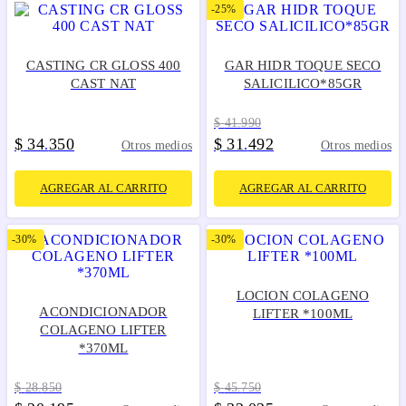
-
25%
CASTING CR GLOSS 400
GAR HIDR TOQUE SECO
CAST NAT
SALICILICO*85GR
$
41
.
990
$
34
350
$
31
492
.
.
Otros medios
Otros medios
AGREGAR AL CARRITO
AGREGAR AL CARRITO
-
30%
-
30%
LOCION COLAGENO
ACONDICIONADOR
LIFTER *100ML
COLAGENO LIFTER
*370ML
$
28
.
850
$
45
.
750