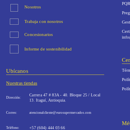
PQR
Nosotros
Preg
Trabaja con nosotros
Ges
Cert
Concesionarios
inf
Informe de sostenibilidad
Cen
Ubícanos
Térm
Polí
Nuestras tiendas
Polí
Carrera 47 # 83A - 40. Bloque 25 / Local
Dirección:
13. Itaguí, Antioquia.
Correo:
atencionalcliente@eurosupermercados.com
Mét
Teléfono:
+57 (604) 444 03 66