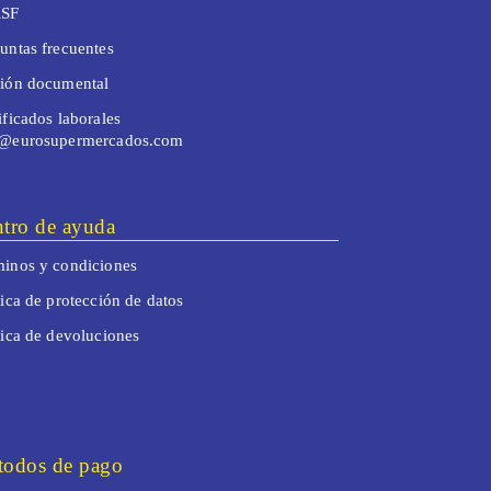
SF
untas frecuentes
tión documental
ificados laborales
o@eurosupermercados.com
tro de ayuda
inos y condiciones
tica de protección de datos
tica de devoluciones
odos de pago