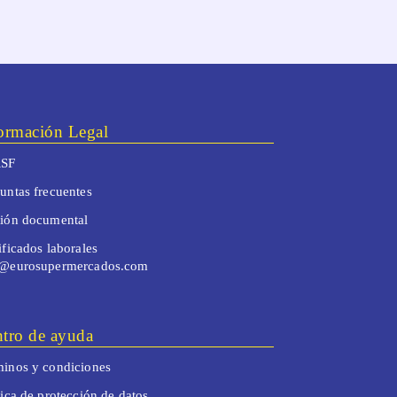
ormación Legal
SF
untas frecuentes
tión documental
ificados laborales
o@eurosupermercados.com
tro de ayuda
inos y condiciones
tica de protección de datos