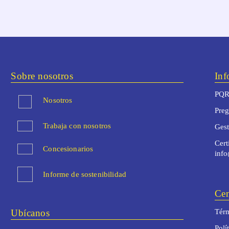
Sobre nosotros
Inf
PQR
Nosotros
Preg
Trabaja con nosotros
Ges
Cert
Concesionarios
inf
Informe de sostenibilidad
Cen
Ubícanos
Térm
Polí