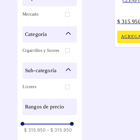
GLENFI
Mercado
$
315
95
.
categoría
AGREGA
Cigarrillos y licores
sub-categoría
Licores
rangos de precio
$ 315.950
–
$ 315.950