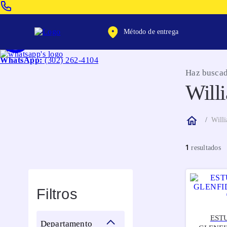
Venta Telefonica:
(604) 320-2130
Método de entrega
WhatsApp:
(302) 262-4104
Haz buscad
Willi
Willi
1
Filtros
EST
departamento