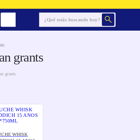
o:
an grants
an grants
UCHE WHISK