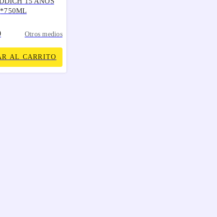
DDICH 15 ANOS
*750ML
0
Otros medios
R AL CARRITO