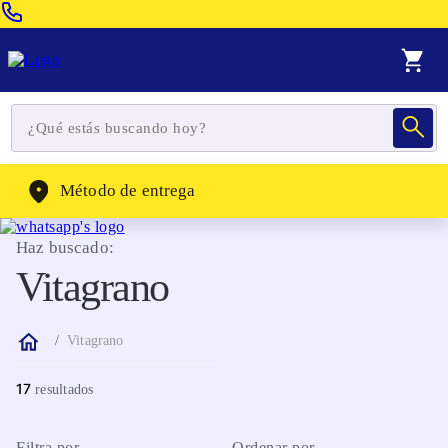
Venta Telefonica:
(604) 320-2130
WhatsApp:
(302) 262-4104
Método de entrega
Haz buscado:
Vitagrano
Vitagrano
17
Filtra por
Ordenar por