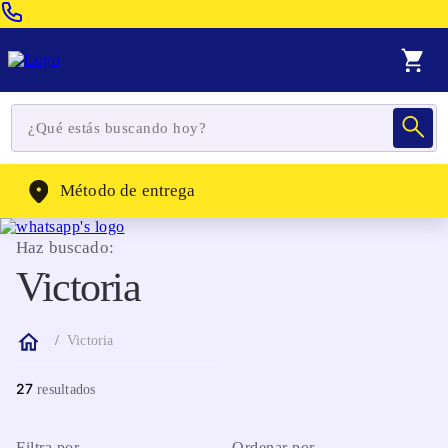
Venta Telefonica:
(604) 320-2130
WhatsApp:
(302) 262-4104
Método de entrega
Haz buscado:
Victoria
Victoria
27
Filtra por
Ordenar por