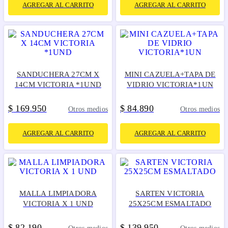
AGREGAR AL CARRITO
AGREGAR AL CARRITO
SANDUCHERA 27CM X
MINI CAZUELA+TAPA DE
14CM VICTORIA *1UND
VIDRIO VICTORIA*1UN
$
169
950
$
84
890
.
.
Otros medios
Otros medios
AGREGAR AL CARRITO
AGREGAR AL CARRITO
MALLA LIMPIADORA
SARTEN VICTORIA
VICTORIA X 1 UND
25X25CM ESMALTADO
$
82
190
$
139
950
.
.