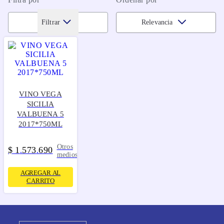
Filtrar
Relevancia
VINO VEGA
SICILIA
VALBUENA 5
2017*750ML
Otros
$
1
573
690
.
.
medios
AGREGAR AL
CARRITO