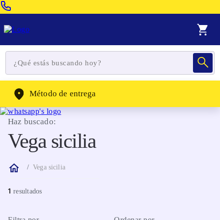
Venta Telefonica:
(604) 320-2130
WhatsApp:
(302) 262-4104
Método de entrega
Haz buscado:
Vega sicilia
Vega sicilia
1
Filtra por
Ordenar por