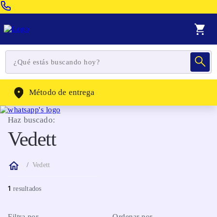
Venta Telefonica:
(604) 320-2130
WhatsApp:
(302) 262-4104
Método de entrega
Haz buscado:
Vedett
Vedett
1
Filtra por
Ordenar por