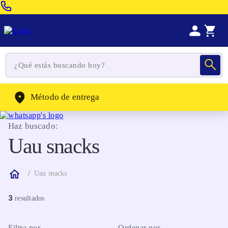
Venta Telefonica:
(604) 320-2130
WhatsApp:
(302) 262-4104
Método de entrega
Haz buscado:
Uau snacks
Uau snacks
3
Filtra por
Ordenar por