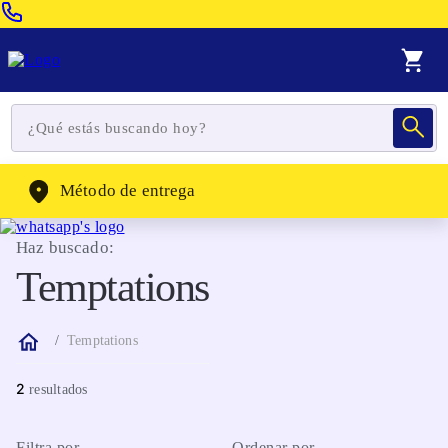
Venta Telefonica:
(604) 320-2130
WhatsApp:
(302) 262-4104
Método de entrega
Haz buscado:
Temptations
Temptations
2
Filtra por
Ordenar por