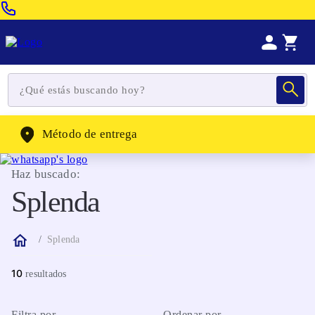
Venta Telefonica:
(604) 320-2130
WhatsApp:
(302) 262-4104
Método de entrega
Haz buscado:
Splenda
Splenda
10
Filtra por
Ordenar por