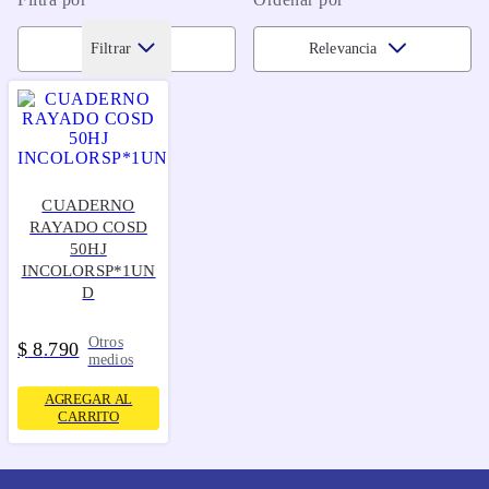
Filtrar
Relevancia
CUADERNO
RAYADO COSD
50HJ
INCOLORSP*1UN
D
Otros
$
8
790
.
medios
AGREGAR AL
CARRITO