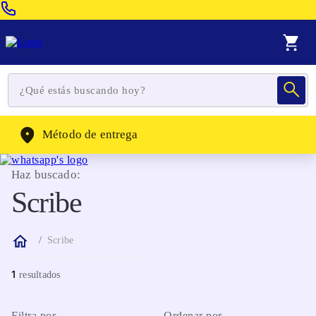
Venta Telefonica:
(604) 320-2130
WhatsApp:
(302) 262-4104
Método de entrega
Haz buscado:
Scribe
Scribe
1
Filtra por
Ordenar por