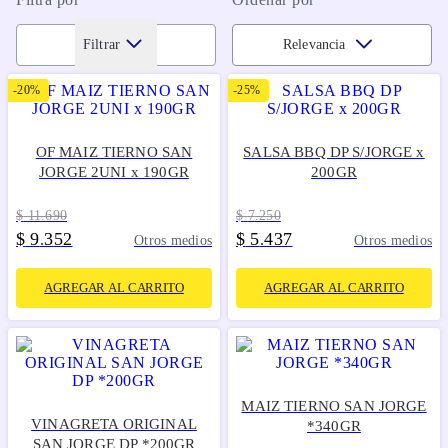
Filtrar
Relevancia
-
20%
-
25%
OF MAIZ TIERNO SAN
SALSA BBQ DP S/JORGE x
JORGE 2UNI x 190GR
200GR
$
11
.
690
$
7
.
250
$
9
352
$
5
437
.
.
Otros medios
Otros medios
AGREGAR AL CARRITO
AGREGAR AL CARRITO
MAIZ TIERNO SAN JORGE
VINAGRETA ORIGINAL
*340GR
SAN JORGE DP *200GR