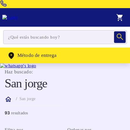
Venta Telefonica:
(604) 320-2130
WhatsApp:
(302) 262-4104
Método de entrega
Haz buscado:
San jorge
San jorge
93
Filtra por
Ordenar por