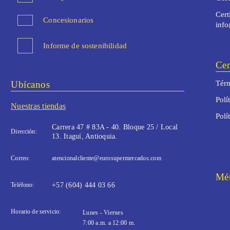
Cert
Concesionarios
inf
Informe de sostenibilidad
Cen
Ubícanos
Térm
Polí
Nuestras tiendas
Polí
Carrera 47 # 83A - 40. Bloque 25 / Local
Dirección:
13. Itaguí, Antioquia.
Correo:
atencionalcliente@eurosupermercados.com
Mét
Teléfono:
+57 (604) 444 03 66
Horario de servicio:
Lunes - Viernes
7:00 a.m. a 12:00 m.