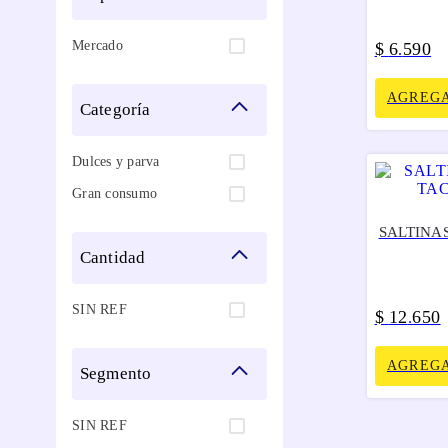
Mercado
$
6
590
.
AGREGA
categoría
Dulces y parva
Gran consumo
SALTINA
cantidad
SIN REF
$
12
650
.
AGREGA
segmento
SIN REF