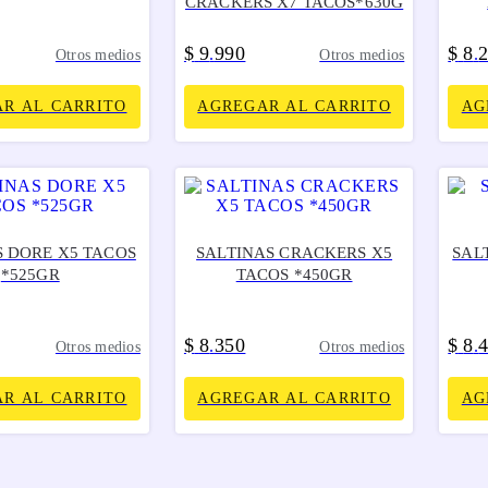
CRACKERS X7 TACOS*630G
$
9
990
$
8
.
.
Otros medios
Otros medios
R AL CARRITO
AGREGAR AL CARRITO
AG
S DORE X5 TACOS
SALTINAS CRACKERS X5
SAL
*525GR
TACOS *450GR
$
8
350
$
8
.
.
Otros medios
Otros medios
R AL CARRITO
AGREGAR AL CARRITO
AG