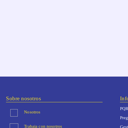
Sobre nosotros
Inf
PQR
Nosotros
Preg
Trabaja con nosotros
Ges