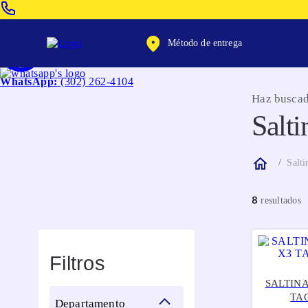
Venta Telefonica:
(604) 320-2130
Método de entrega
WhatsApp:
(302) 262-4104
Haz buscad
Salti
Salti
8
Filtros
SALTIN
TA
departamento