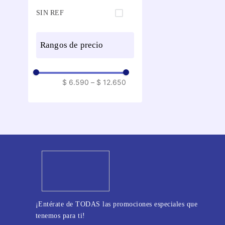
SIN REF
rangos de precio
$ 6.590
–
$ 12.650
¡Entérate de TODAS las promociones especiales que
tenemos para ti!