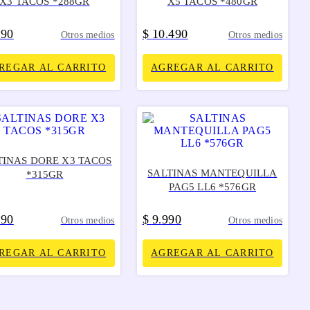
X3 TACOS *288GR
X5 TACOS *480GR
290
$
10
490
.
Otros medios
Otros medios
REGAR AL CARRITO
AGREGAR AL CARRITO
TINAS DORE X3 TACOS
SALTINAS MANTEQUILLA
*315GR
PAG5 LL6 *576GR
490
$
9
990
.
Otros medios
Otros medios
REGAR AL CARRITO
AGREGAR AL CARRITO