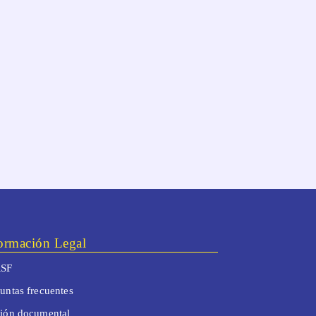
ormación Legal
SF
untas frecuentes
tión documental