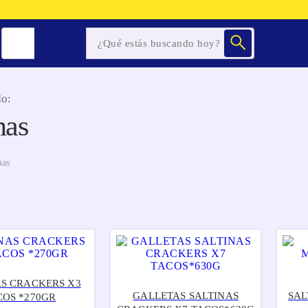
o:
nas
nas
AS CRACKERS X3
GALLETAS SALTINAS
SAL
COS *270GR