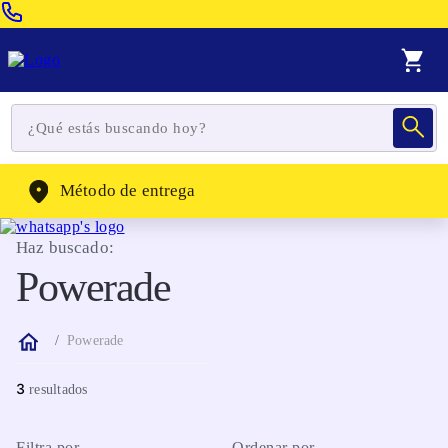
Venta Telefonica:
(604) 320-2130
WhatsApp:
(302) 262-4104
Método de entrega
Haz buscado:
Powerade
Powerade
3
Filtra por
Ordenar por