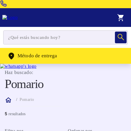
Venta Telefonica:
(604) 320-2130
WhatsApp:
(302) 262-4104
Método de entrega
Haz buscado:
Pomario
Pomario
5
Filtra por
Ordenar por