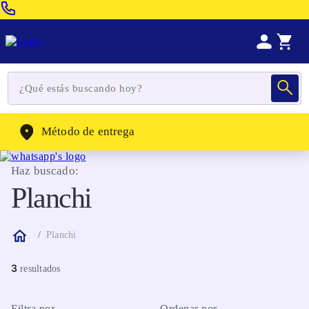
Venta Telefonica:
(604) 320-2130
WhatsApp:
(302) 262-4104
Método de entrega
Haz buscado:
Planchi
Planchi
3
Filtra por
Ordenar por