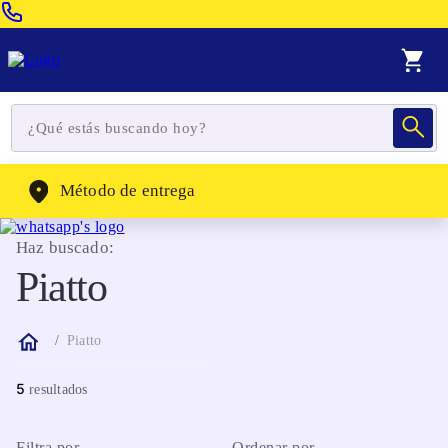
Venta Telefonica:
(604) 320-2130
WhatsApp:
(302) 262-4104
Método de entrega
Haz buscado:
Piatto
Piatto
5
Filtra por
Ordenar por