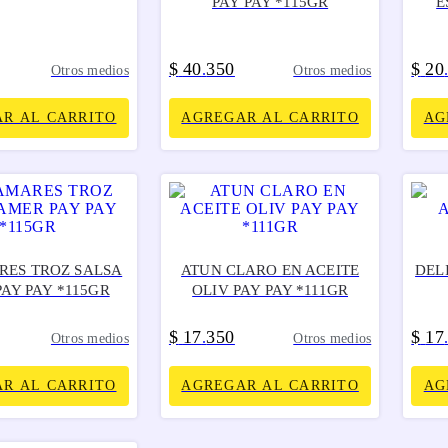
PAY PAY *115GR
E
$
40
350
$
20
.
Otros medios
Otros medios
R AL CARRITO
AGREGAR AL CARRITO
AG
ES TROZ SALSA
ATUN CLARO EN ACEITE
DELI
AY PAY *115GR
OLIV PAY PAY *111GR
$
17
350
$
17
.
Otros medios
Otros medios
R AL CARRITO
AGREGAR AL CARRITO
AG