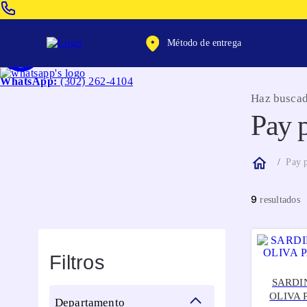
Venta Telefonica:
(604) 320-2130
Método de entrega
WhatsApp:
(302) 262-4104
Haz buscad
Pay 
Pay 
9
Filtros
SARDI
OLIVA 
departamento