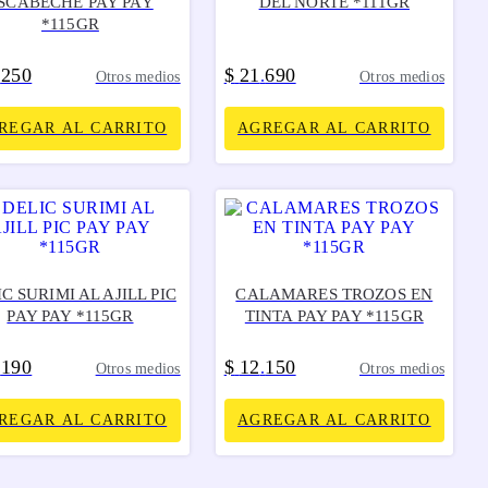
SCABECHE PAY PAY
DEL NORTE *111GR
*115GR
250
$
21
690
.
.
Otros medios
Otros medios
REGAR AL CARRITO
AGREGAR AL CARRITO
C SURIMI AL AJILL PIC
CALAMARES TROZOS EN
PAY PAY *115GR
TINTA PAY PAY *115GR
190
$
12
150
.
.
Otros medios
Otros medios
REGAR AL CARRITO
AGREGAR AL CARRITO