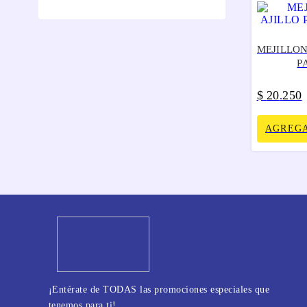
MEJILLON
P
$
20
250
.
AGREGA
¡Entérate de TODAS las promociones especiales que
tenemos para ti!