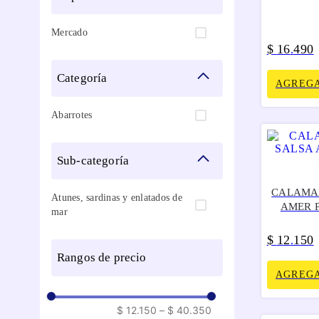
Mercado
$
16
490
.
categoría
AGREGA
Abarrotes
sub-categoría
CALAMAR
Atunes, sardinas y enlatados de
AMER P
mar
$
12
150
.
rangos de precio
AGREGA
$ 12.150
–
$ 40.350