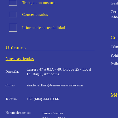
Trabaja con nosotros
Ges
Cert
Concesionarios
inf
Informe de sostenibilidad
Cen
Ubícanos
Térm
Polí
Nuestras tiendas
Polí
Carrera 47 # 83A - 40. Bloque 25 / Local
Dirección:
13. Itaguí, Antioquia.
Correo:
atencionalcliente@eurosupermercados.com
Mét
Teléfono:
+57 (604) 444 03 66
Horario de servicio:
Lunes - Viernes