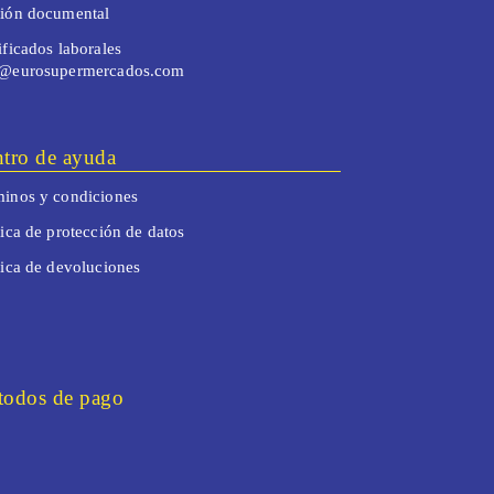
tión documental
ificados laborales
o@eurosupermercados.com
tro de ayuda
inos y condiciones
tica de protección de datos
tica de devoluciones
odos de pago