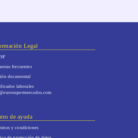
ormación Legal
SF
untas frecuentes
tión documental
ificados laborales
o@eurosupermercados.com
tro de ayuda
inos y condiciones
tica de protección de datos