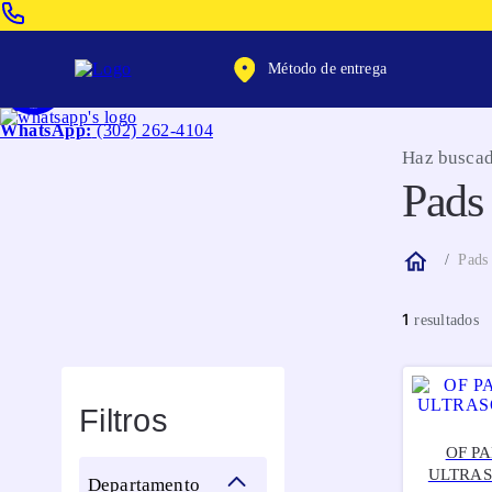
Venta Telefonica:
(604) 320-2130
Método de entrega
WhatsApp:
(302) 262-4104
Haz buscad
Pads
Pads
1
Filtros
OF P
ULTRAS
departamento