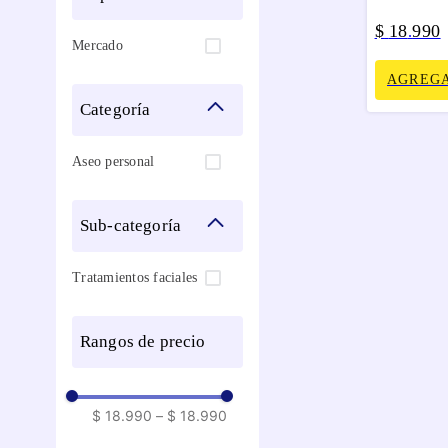
$
18
990
.
Mercado
AGREGA
categoría
Aseo personal
sub-categoría
Tratamientos faciales
rangos de precio
$ 18.990
–
$ 18.990