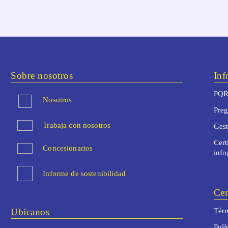
Sobre nosotros
Inf
PQR
Nosotros
Preg
Trabaja con nosotros
Ges
Cert
Concesionarios
inf
Informe de sostenibilidad
Cen
Ubícanos
Térm
Polí