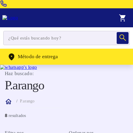
Venta Telefonica:
(604) 320-2130
WhatsApp:
(302) 262-4104
Método de entrega
Haz buscado:
P.arango
P.arango
8
Filtra por
Ordenar por