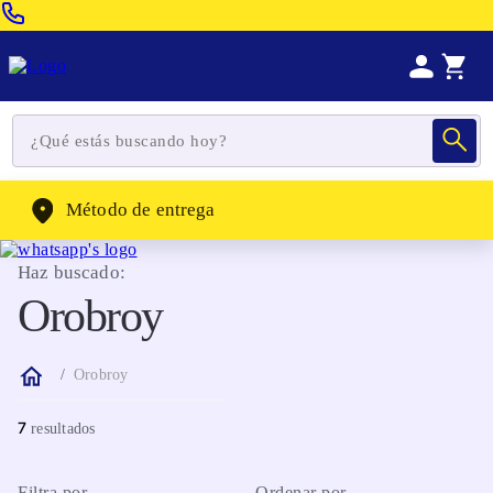
Venta Telefonica:
(604) 320-2130
WhatsApp:
(302) 262-4104
Método de entrega
Haz buscado:
Orobroy
Orobroy
7
Filtra por
Ordenar por