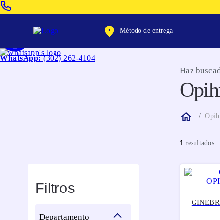
Venta Telefonica:
(604) 320-2130
Método de entrega
WhatsApp:
(302) 262-4104
Haz buscad
Opih
Opih
1
Filtros
GINEBR
departamento