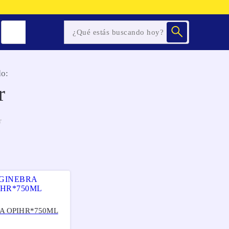
o:
r
r
A OPIHR*750ML