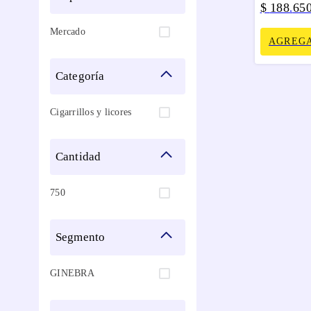
$
188
65
.
Mercado
AGREGA
categoría
Cigarrillos y licores
cantidad
750
segmento
GINEBRA