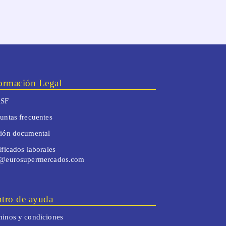
ormación Legal
SF
untas frecuentes
tión documental
ificados laborales
o@eurosupermercados.com
tro de ayuda
inos y condiciones