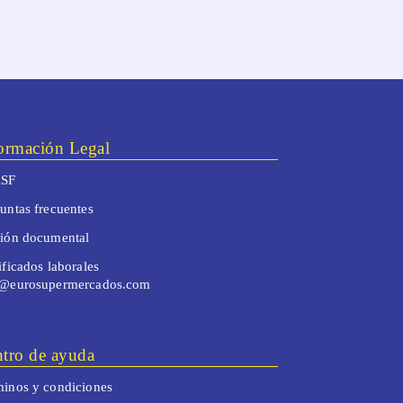
ormación Legal
SF
untas frecuentes
tión documental
ificados laborales
o@eurosupermercados.com
tro de ayuda
inos y condiciones