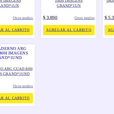
0H IMAGENS
100H IMAGENS
IM
RAND*1UN
GRAND*1UN
$
3
890
$
5
.
.
Otros medios
Otros medios
R AL CARRITO
AGREGAR AL CARRITO
AG
O ARG CUAD 80H
S GRAND*1UND
Otros medios
R AL CARRITO