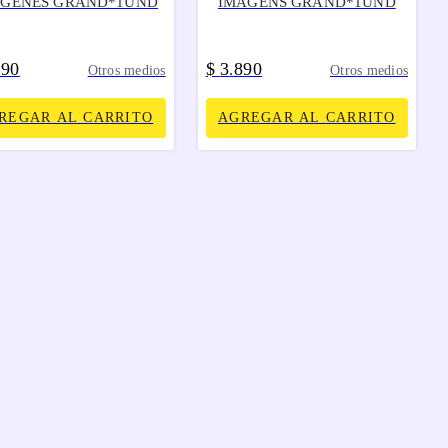
AGENES GRAND*1UND
IMAGENS GRAND*1UND
390
$
3
890
.
Otros medios
Otros medios
REGAR AL CARRITO
AGREGAR AL CARRITO