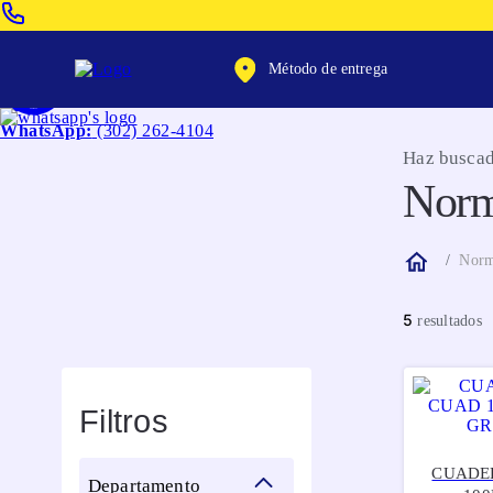
Venta Telefonica:
(604) 320-2130
Método de entrega
WhatsApp:
(302) 262-4104
Haz buscad
Nor
Nor
5
Filtros
CUADE
departamento