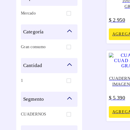
10
G
Mercado
$
2
950
.
categoría
AGREGA
Gran consumo
cantidad
CUADERN
1
IMAGEN
$
5
390
.
segmento
AGREGA
CUADERNOS