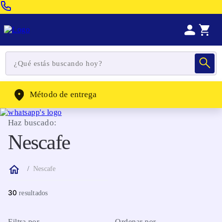
Venta Telefonica:
(604) 320-2130
WhatsApp:
(302) 262-4104
Método de entrega
Haz buscado:
Nescafe
Nescafe
30
Filtra por
Ordenar por