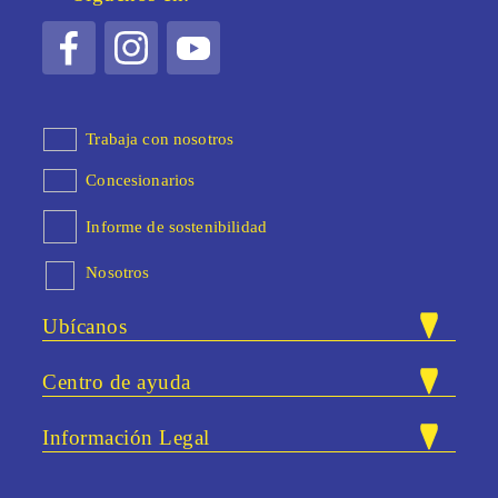
Trabaja con nosotros
Concesionarios
Informe de sostenibilidad
Nosotros
Ubícanos
Nuestras tiendas
Centro de ayuda
Carrera 47 # 83A - 40. Bloque 25 /
Dirección:
PQRSF
Local 13. Itaguí, Antioquia.
Información Legal
Correo:
atencionalcliente@eurosupermercados.com
Preguntas frecuentes
Términos y condiciones
Gestión documental