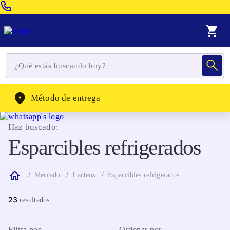
Venta Telefonica:
(604) 320-2130
WhatsApp:
(302) 262-4104
Método de entrega
Haz buscado:
Esparcibles refrigerados
Mercado
Lacteos
Esparcibles refrigerados
23
Filtra por
Ordenar por