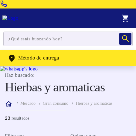
Venta Telefonica:
(604) 320-2130
WhatsApp:
(302) 262-4104
Método de entrega
Haz buscado:
Hierbas y aromaticas
Mercado
Gran consumo
Hierbas y aromaticas
23
Filtra por
Ordenar por