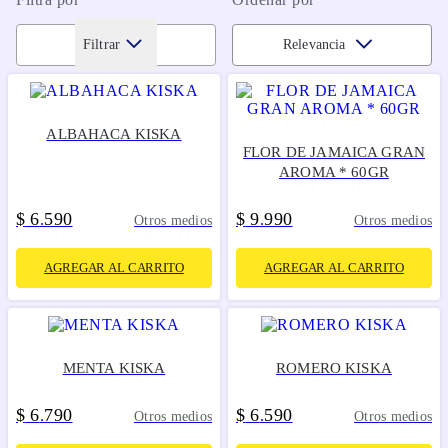
Filtrar
Relevancia
ALBAHACA KISKA
FLOR DE JAMAICA GRAN
AROMA * 60GR
$
6
590
$
9
990
.
.
Otros medios
Otros medios
AGREGAR AL CARRITO
AGREGAR AL CARRITO
MENTA KISKA
ROMERO KISKA
$
6
790
$
6
590
.
.
Otros medios
Otros medios