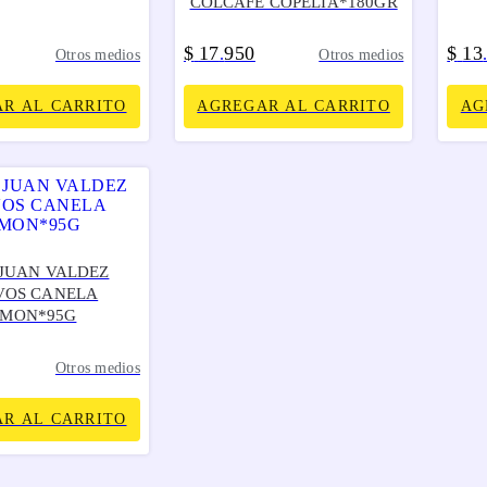
COLCAFE COPELIA*180GR
$
17
950
$
13
.
Otros medios
Otros medios
R AL CARRITO
AGREGAR AL CARRITO
AG
 JUAN VALDEZ
VOS CANELA
IMON*95G
Otros medios
R AL CARRITO