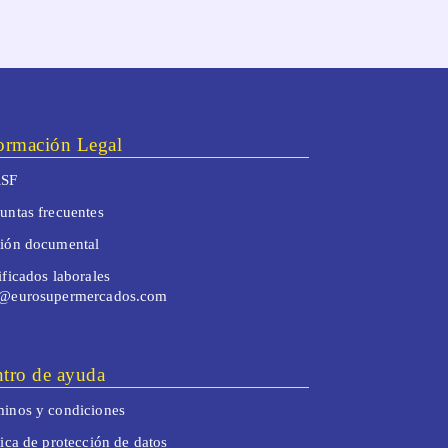
ormación Legal
SF
untas frecuentes
tión documental
ificados laborales
o@eurosupermercados.com
tro de ayuda
inos y condiciones
tica de protección de datos