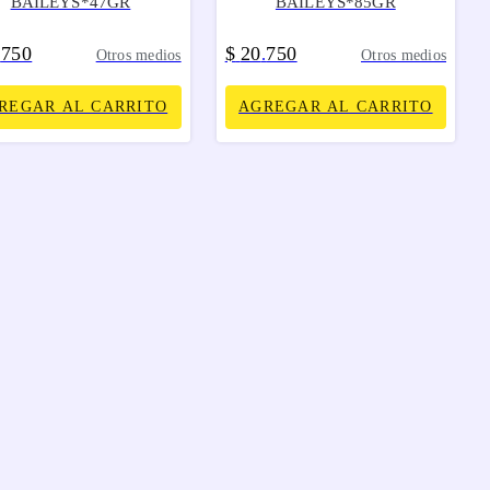
BAILEYS*47GR
BAILEYS*85GR
750
$
20
750
.
.
Otros medios
Otros medios
REGAR AL CARRITO
AGREGAR AL CARRITO