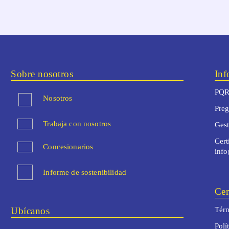
Sobre nosotros
Inf
PQR
Nosotros
Preg
Trabaja con nosotros
Ges
Cert
Concesionarios
inf
Informe de sostenibilidad
Cen
Ubícanos
Térm
Polí