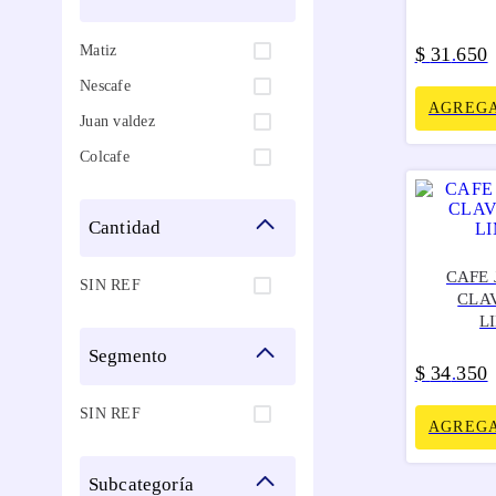
Matiz
$
31
650
.
Nescafe
AGREGA
Juan valdez
Colcafe
cantidad
CAFE
SIN REF
CLA
L
segmento
$
34
350
.
SIN REF
AGREGA
subcategoría