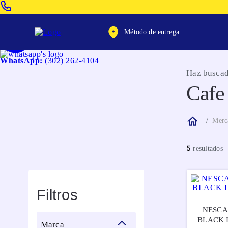
Venta Telefonica:
(604) 320-2130
Método de entrega
WhatsApp:
(302) 262-4104
Haz buscad
Cafe 
Merc
5
Filtros
NESCA
BLACK 
marca