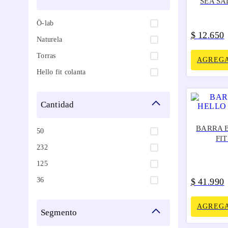
SEA SA
Ö-lab
$
12
650
.
Naturela
Torras
AGREGA
Hello fit colanta
cantidad
BARRA 
50
FIT
232
125
36
$
41
990
.
AGREGA
segmento