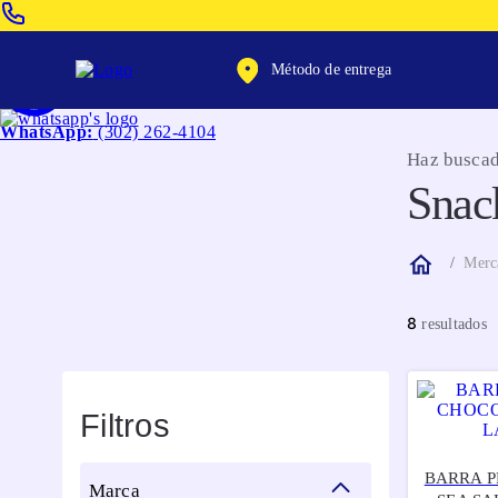
Venta Telefonica:
(604) 320-2130
Método de entrega
WhatsApp:
(302) 262-4104
Haz buscad
Snac
Merc
8
Filtros
BARRA P
marca