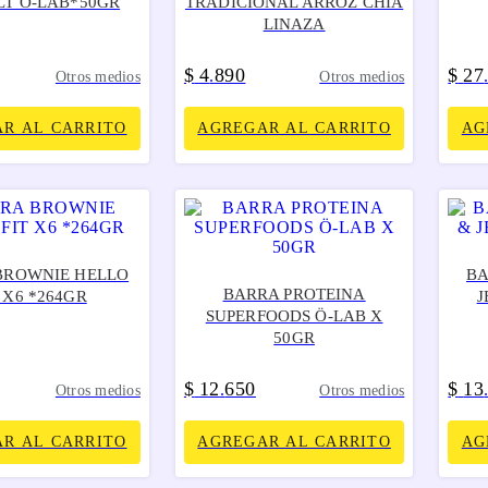
LT Ö-LAB*50GR
TRADICIONAL ARROZ CHIA
LINAZA
$
4
890
$
27
.
Otros medios
Otros medios
R AL CARRITO
AGREGAR AL CARRITO
AG
BROWNIE HELLO
BA
BARRA PROTEINA
 X6 *264GR
J
SUPERFOODS Ö-LAB X
50GR
$
12
650
$
13
.
Otros medios
Otros medios
R AL CARRITO
AGREGAR AL CARRITO
AG