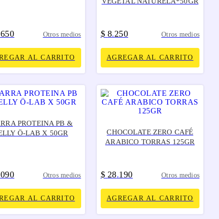
VEGETAL NATURELA*50GR
650
$
8
250
.
.
Otros medios
Otros medios
REGAR AL CARRITO
AGREGAR AL CARRITO
RRA PROTEINA PB &
CHOCOLATE ZERO CAFÉ
ELLY Ö-LAB X 50GR
ARABICO TORRAS 125GR
090
$
28
190
.
.
Otros medios
Otros medios
REGAR AL CARRITO
AGREGAR AL CARRITO