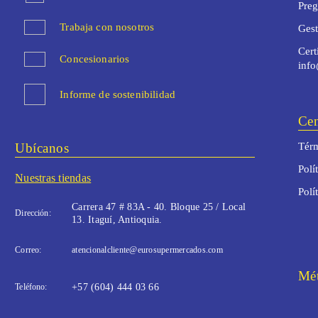
Preg
Trabaja con nosotros
Ges
Cert
Concesionarios
inf
Informe de sostenibilidad
Cen
Ubícanos
Térm
Polí
Nuestras tiendas
Polí
Carrera 47 # 83A - 40. Bloque 25 / Local
Dirección:
13. Itaguí, Antioquia.
Correo:
atencionalcliente@eurosupermercados.com
Mét
Teléfono:
+57 (604) 444 03 66