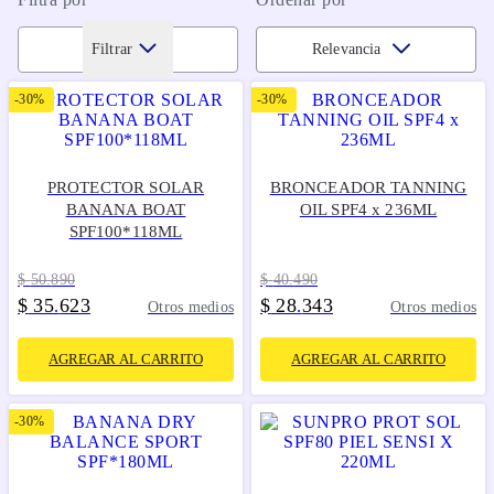
Filtrar
Relevancia
-
30%
-
30%
PROTECTOR SOLAR
BRONCEADOR TANNING
BANANA BOAT
OIL SPF4 x 236ML
SPF100*118ML
$
50
.
890
$
40
.
490
$
35
623
$
28
343
.
.
Otros medios
Otros medios
AGREGAR AL CARRITO
AGREGAR AL CARRITO
-
30%