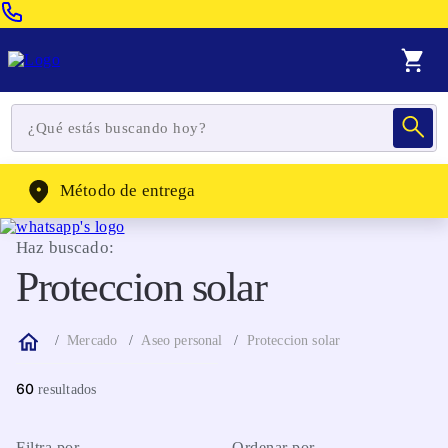
Venta Telefonica:
(604) 320-2130
WhatsApp:
(302) 262-4104
Método de entrega
Haz buscado:
Proteccion solar
Mercado
Aseo personal
Proteccion solar
60
Filtra por
Ordenar por