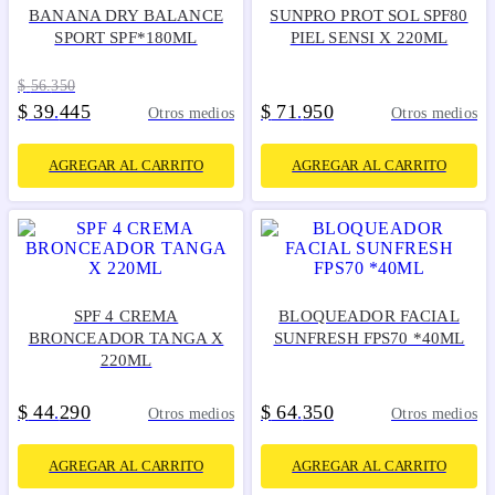
BANANA DRY BALANCE
SUNPRO PROT SOL SPF80
SPORT SPF*180ML
PIEL SENSI X 220ML
$
56
.
350
$
39
445
$
71
950
.
.
Otros medios
Otros medios
AGREGAR AL CARRITO
AGREGAR AL CARRITO
SPF 4 CREMA
BLOQUEADOR FACIAL
BRONCEADOR TANGA X
SUNFRESH FPS70 *40ML
220ML
$
44
290
$
64
350
.
.
Otros medios
Otros medios
AGREGAR AL CARRITO
AGREGAR AL CARRITO