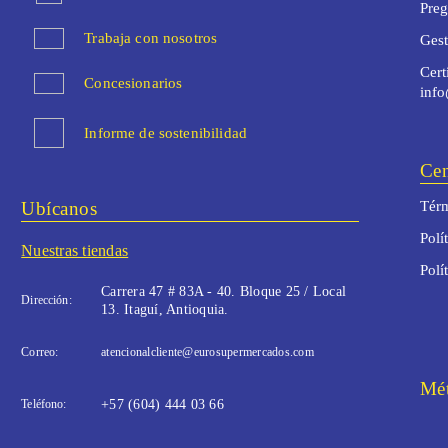
Preg
Trabaja con nosotros
Ges
Cert
Concesionarios
inf
Informe de sostenibilidad
Cen
Ubícanos
Térm
Polí
Nuestras tiendas
Polí
Carrera 47 # 83A - 40. Bloque 25 / Local
Dirección:
13. Itaguí, Antioquia.
Correo:
atencionalcliente@eurosupermercados.com
Mét
Teléfono:
+57 (604) 444 03 66