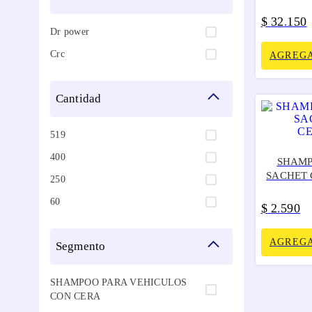
$
32
150
.
Dr power
Crc
AGREGA
cantidad
519
400
SHAMP
SACHET 
250
60
$
2
590
.
AGREGA
segmento
SHAMPOO PARA VEHICULOS
CON CERA