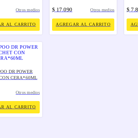
$
17
090
$
7
.
.
Otros medios
Otros medios
R AL CARRITO
AGREGAR AL CARRITO
AG
OO DR POWER
CON CERA*60ML
Otros medios
R AL CARRITO