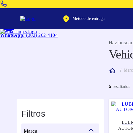
Venta Telefonica:
(604) 320-2130
Método de entrega
WhatsApp:
(302) 262-4104
Haz buscad
Vehi
Merc
5
Filtros
LUBR
AUTOM
marca