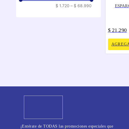
$ 1.720
–
$ 68.990
ESPAR
$
21
290
.
AGREGA
¡Entérate de TODAS las promociones especiales que