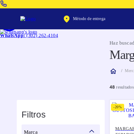
Venta Telefonica:
(604) 320-2130
Método de entrega
WhatsApp:
(302) 262-4104
Haz buscad
Marg
Merc
48
-
20%
Filtros
MARGAR
marca