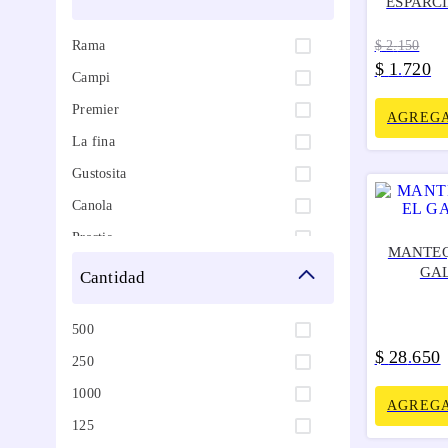
ESPARC
Rama
$
2
.
150
$
1
720
.
Campi
Premier
AGREGA
La fina
Gustosita
Canola
Practis
MANTEQ
La buena
GAL
cantidad
Natura
500
Ibañez
$
28
650
.
250
El galan
1000
Canola life
AGREGA
125
Big tiendas