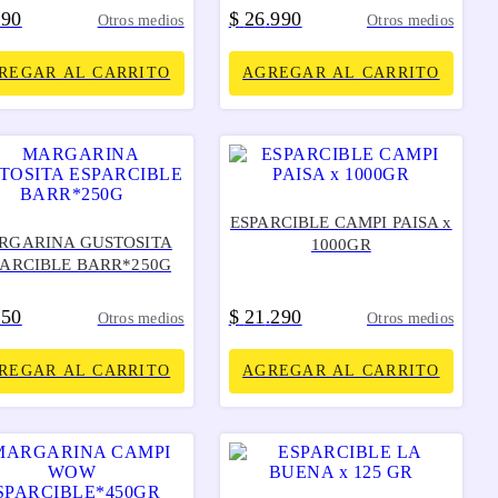
090
$
26
990
.
Otros medios
Otros medios
REGAR AL CARRITO
AGREGAR AL CARRITO
ESPARCIBLE CAMPI PAISA x
RGARINA GUSTOSITA
1000GR
PARCIBLE BARR*250G
850
$
21
290
.
Otros medios
Otros medios
REGAR AL CARRITO
AGREGAR AL CARRITO