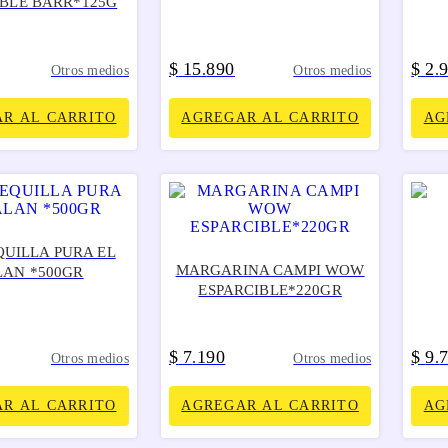
IBLE BARR*125G
$
15
890
$
2
.
.
Otros medios
Otros medios
R AL CARRITO
AGREGAR AL CARRITO
AG
UILLA PURA EL
MARGARINA CAMPI WOW
AN *500GR
ESPARCIBLE*220GR
$
7
190
$
9
.
.
Otros medios
Otros medios
R AL CARRITO
AGREGAR AL CARRITO
AG