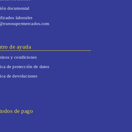
tión documental
ificados laborales
o@eurosupermercados.com
tro de ayuda
inos y condiciones
tica de protección de datos
tica de devoluciones
odos de pago