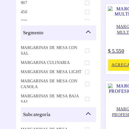
907
450
220
MARG
200
segmento
MULT
454
MARGARINAS DE MESA CON
440
$
5
550
.
SAL
400
MARGARINA CULINARIA
AGREGA
227
MARGARINAS DE MESA LIGHT
MARGARINAS DE MESA CON
CANOLA
MARGARINAS DE MESA BAJA
SAL
MARG
MARGARINAS CULINARIAS CON
subcategoría
PROFES
SAL
MANTEQUILLA SIN SAL