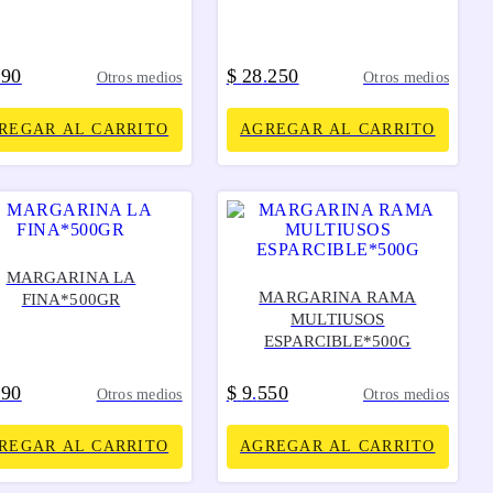
990
$
28
250
.
Otros medios
Otros medios
REGAR AL CARRITO
AGREGAR AL CARRITO
MARGARINA LA
MARGARINA RAMA
FINA*500GR
MULTIUSOS
ESPARCIBLE*500G
790
$
9
550
.
Otros medios
Otros medios
REGAR AL CARRITO
AGREGAR AL CARRITO