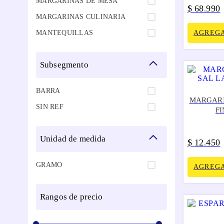
MARGARINAS DE MESA
$
68
990
.
MARGARINAS CULINARIA
MANTEQUILLAS
AGREGA
subsegmento
BARRA
MARGARI
SIN REF
F
unidad de medida
$
12
450
.
GRAMO
AGREGA
rangos de precio