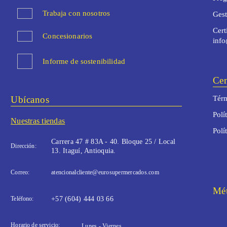
Trabaja con nosotros
Ges
Cert
Concesionarios
inf
Informe de sostenibilidad
Cen
Ubícanos
Térm
Polí
Nuestras tiendas
Polí
Carrera 47 # 83A - 40. Bloque 25 / Local
Dirección:
13. Itaguí, Antioquia.
Correo:
atencionalcliente@eurosupermercados.com
Mét
Teléfono:
+57 (604) 444 03 66
Horario de servicio:
Lunes - Viernes