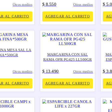
$
8
550
$
5
.
.
Otros medios
Otros medios
R AL CARRITO
AGREGAR AL CARRITO
AG
NA MESA SAL LA
MARGARINA CON SAL
MA
INA*500GR
RAMA OFR PG425 LL500GR
ES
$
13
490
$
3
.
.
Otros medios
Otros medios
R AL CARRITO
AGREGAR AL CARRITO
AG