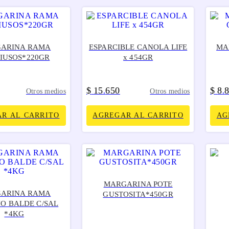
ARINA RAMA
ESPARCIBLE CANOLA LIFE
MA
IUSOS*220GR
x 454GR
$
15
650
$
8
.
.
Otros medios
Otros medios
R AL CARRITO
AGREGAR AL CARRITO
AG
MARGARINA POTE
ARINA RAMA
GUSTOSITA*450GR
IO BALDE C/SAL
*4KG