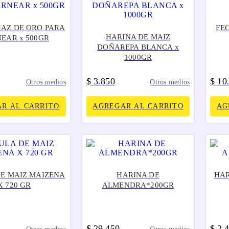
HAZ DE ORO PARA
FE
HARINA DE MAIZ
EAR x 500GR
DOÑAREPA BLANCA x
1000GR
$
3
850
$
10
.
Otros medios
Otros medios
R AL CARRITO
AGREGAR AL CARRITO
AG
DE MAIZ MAIZENA
HARINA DE
HAR
X 720 GR
ALMENDRA*200GR
$
29
450
$
2
.
.