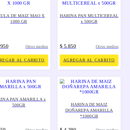
CULA DE MAIZ MAO X
HARINA PAN MULTICEREAL
1000 GR
x 500GR
950
$
5
850
.
.
Otros medios
Otros medios
REGAR AL CARRITO
AGREGAR AL CARRITO
INA PAN AMARILLA x
HARINA DE MAIZ
500GR
DOÑAREPA AMARILLA
*1000GR
450
$
4
290
.