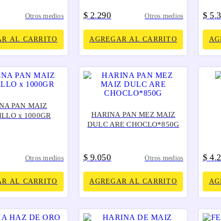
$
2
290
$
5
.
.
Otros medios
Otros medios
R AL CARRITO
AGREGAR AL CARRITO
AG
NA PAN MAIZ
HARINA PAN MEZ MAIZ
LLO x 1000GR
DULC ARE CHOCLO*850G
$
9
050
$
4
.
.
Otros medios
Otros medios
R AL CARRITO
AGREGAR AL CARRITO
AG