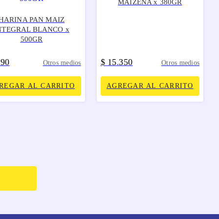
MAIZENA x 380GR
HARINA PAN MAIZ
NTEGRAL BLANCO x
500GR
690
$
15
350
.
Otros medios
Otros medios
REGAR AL CARRITO
AGREGAR AL CARRITO