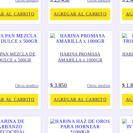
Otros medios
Otros medios
R AL CARRITO
AGREGAR AL CARRITO
AG
 PAN MEZCLA DE
HARINA PROMASA
HARI
DULCE x 500GR
AMARILLA x 1000GR
$
3
850
$
1
.
.
Otros medios
Otros medios
R AL CARRITO
AGREGAR AL CARRITO
AG