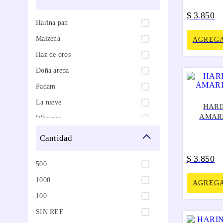
$
3
850
.
Harina pan
Maizena
AGREGA
Haz de oros
Doña arepa
Padam
La nieve
HARI
AMARI
Why not
Promasa
cantidad
Paranice
$
3
850
.
500
Mao
1000
Karavansay
AGREGA
100
Harina diana
SIN REF
Del alba