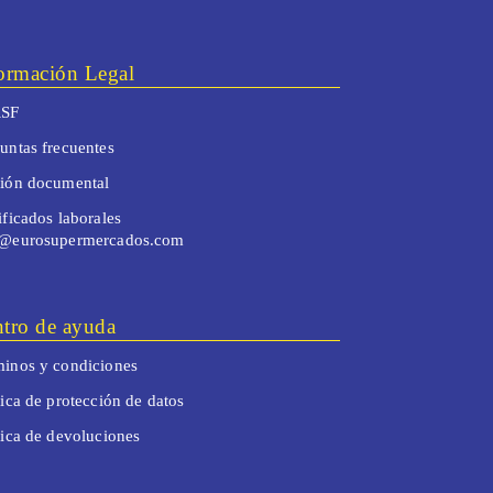
ormación Legal
SF
untas frecuentes
tión documental
ificados laborales
o@eurosupermercados.com
tro de ayuda
inos y condiciones
tica de protección de datos
tica de devoluciones