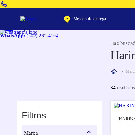
Venta Telefonica:
(604) 320-2130
Método de entrega
WhatsApp:
(302) 262-4104
Haz buscad
Hari
Merc
34
Filtros
HARINA
marca