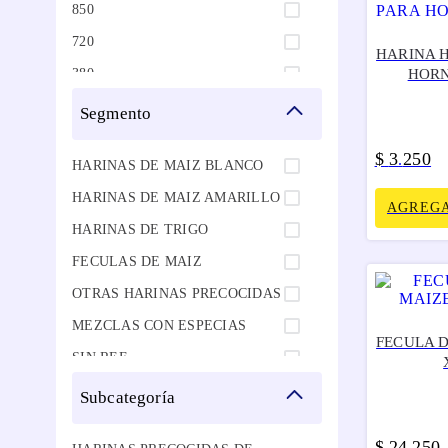
850
720
HARINA 
380
HORN
250
segmento
90
$
3
250
.
HARINAS DE MAIZ BLANCO
HARINAS DE MAIZ AMARILLO
AGREGA
HARINAS DE TRIGO
FECULAS DE MAIZ
OTRAS HARINAS PRECOCIDAS
MEZCLAS CON ESPECIAS
FECULA 
SIN REF
subcategoría
$
24
250
.