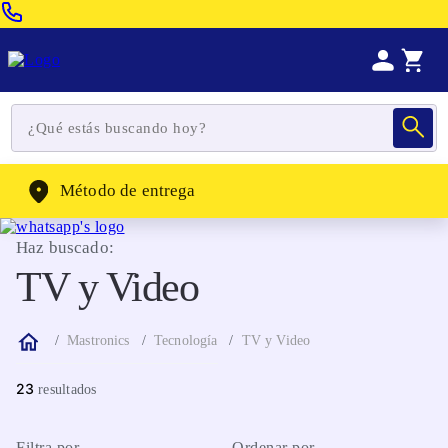
Venta Telefonica:
(604) 320-2130
WhatsApp:
(302) 262-4104
Método de entrega
Haz buscado:
TV y Video
Mastronics
Tecnología
TV y Video
23
Filtra por
Ordenar por