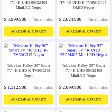
TV 4K UHD 65GM405
TV 4K UHD K-TV65GQ405
MiniLED Negro
QLED Negro
$
3
999
900
$
2
624
900
.
.
.
.
Otros medios
Otros medios
AGREGAR AL CARRITO
AGREGAR AL CARRITO
Televisor Kalley 50" Smart
Televisor Kalley 55" Smart
TV 4K UHD K-TV50G315
TV 4K UHD 55GM405
Negro
MiniLED Negro
$
1
512
900
$
2
699
900
.
.
.
.
Otros medios
Otros medios
AGREGAR AL CARRITO
AGREGAR AL CARRITO