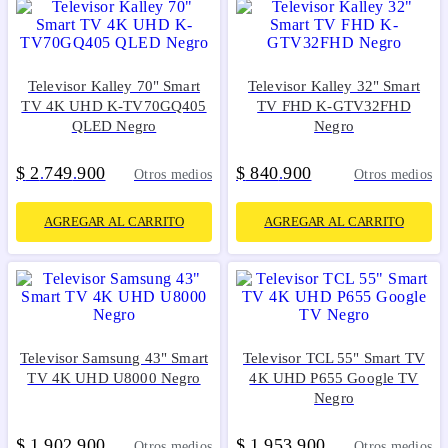
Televisor Kalley 70" Smart
Televisor Kalley 32" Smart
TV 4K UHD K-TV70GQ405
TV FHD K-GTV32FHD
QLED Negro
Negro
$
2
749
900
$
840
900
.
.
.
Otros medios
Otros medios
AGREGAR AL CARRITO
AGREGAR AL CARRITO
Televisor Samsung 43" Smart
Televisor TCL 55" Smart TV
TV 4K UHD U8000 Negro
4K UHD P655 Google TV
Negro
$
1
902
900
$
1
953
900
.
.
.
.
Otros medios
Otros medios