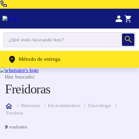
Venta Telefonica:
(604) 320-2130
WhatsApp:
(302) 262-4104
Método de entrega
Haz buscado:
Freidoras
Mastronics
Electrodomesticos
Electrohogar
Freidoras
9