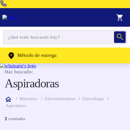
Venta Telefonica:
(604) 320-2130
WhatsApp:
(302) 262-4104
Método de entrega
Haz buscado:
Aspiradoras
Mastronics
Electrodomesticos
Electrohogar
Aspiradoras
2