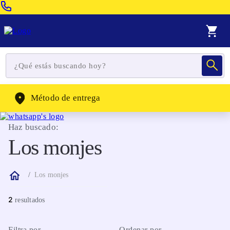
Venta Telefonica:
(604) 320-2130
WhatsApp:
(302) 262-4104
Método de entrega
Haz buscado:
Los monjes
Los monjes
2
Filtra por
Ordenar por