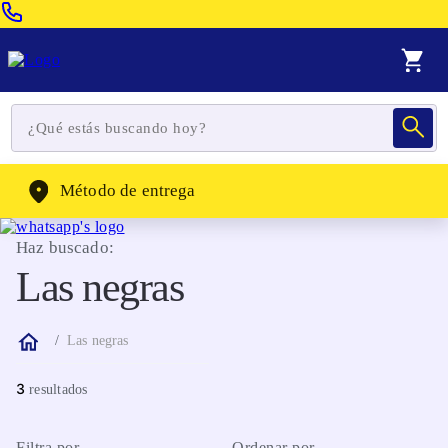
Venta Telefonica:
(604) 320-2130
WhatsApp:
(302) 262-4104
Método de entrega
Haz buscado:
Las negras
Las negras
3
Filtra por
Ordenar por