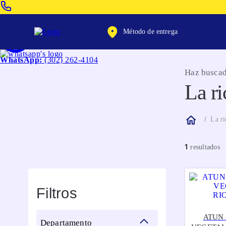
Venta Telefonica:
(604) 320-2130
Método de entrega
WhatsApp:
(302) 262-4104
Haz buscad
La ri
La ri
1
Filtros
ATUN
departamento