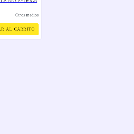
 LA RIOJA*160GR
Otros medios
R AL CARRITO