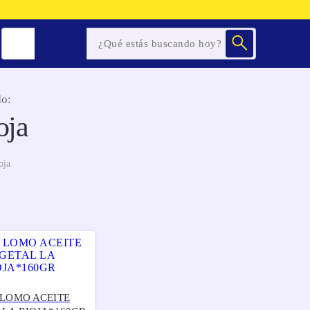
o:
oja
oja
 LOMO ACEITE