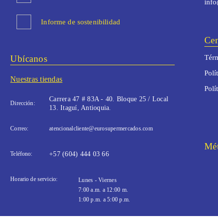
inf
Informe de sostenibilidad
Cen
Ubícanos
Térm
Polí
Nuestras tiendas
Polí
Carrera 47 # 83A - 40. Bloque 25 / Local
Dirección:
13. Itaguí, Antioquia.
Correo:
atencionalcliente@eurosupermercados.com
Mét
Teléfono:
+57 (604) 444 03 66
Horario de servicio:
Lunes - Viernes
7:00 a.m. a 12:00 m.
1:00 p.m. a 5:00 p.m.