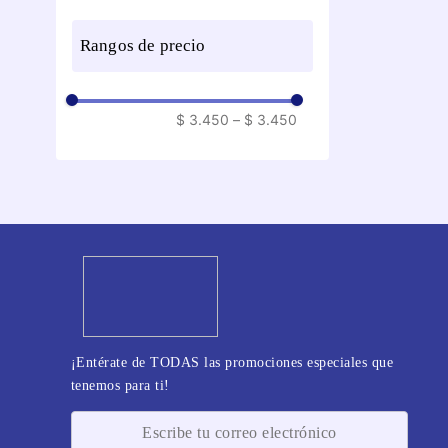
rangos de precio
$ 3.450
–
$ 3.450
¡Entérate de TODAS las promociones especiales que
tenemos para ti!