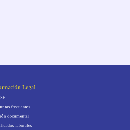
ormación Legal
SF
untas frecuentes
tión documental
ificados laborales