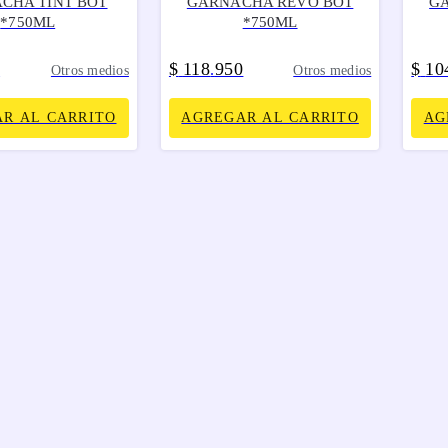
CHA TINT BOT
GARNACHA REVO BOT
G
*750ML
*750ML
0
$
118
950
$
10
.
Otros medios
Otros medios
R AL CARRITO
AGREGAR AL CARRITO
AG