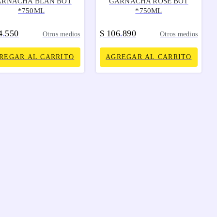
ARNACHA BLAN BOT
GARNACHA ROSE BOT
*750ML
*750ML
4
550
$
106
890
.
.
Otros medios
Otros medios
REGAR AL CARRITO
AGREGAR AL CARRITO