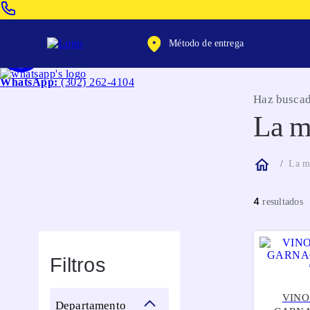
Venta Telefonica:
(604) 320-2130
Método de entrega
WhatsApp:
(302) 262-4104
Haz buscad
La m
La m
4
Filtros
VINO
departamento