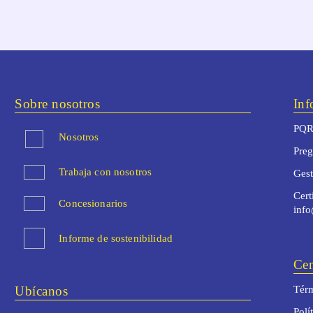
Sobre nosotros
Inf
PQR
Nosotros
Preg
Trabaja con nosotros
Ges
Cert
Concesionarios
inf
Informe de sostenibilidad
Cen
Ubícanos
Térm
Polí