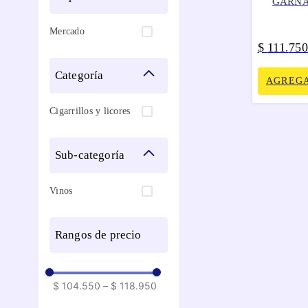
GARNA
Mercado
$
111
75
.
categoría
AGREGA
Cigarrillos y licores
sub-categoría
Vinos
rangos de precio
$ 104.550
–
$ 118.950