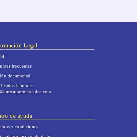
ormación Legal
SF
untas frecuentes
tión documental
ificados laborales
o@eurosupermercados.com
tro de ayuda
inos y condiciones
tica de protección de datos