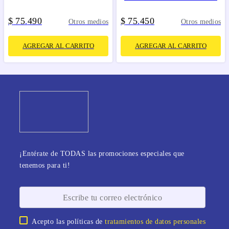
$
75
490
$
75
450
.
.
Otros medios
Otros medios
AGREGAR AL CARRITO
AGREGAR AL CARRITO
¡Entérate de TODAS las promociones especiales que
tenemos para ti!
Acepto las políticas de
tratamientos de datos personales