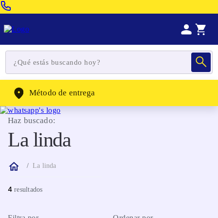
Venta Telefonica:
(604) 320-2130
WhatsApp:
(302) 262-4104
Método de entrega
Haz buscado:
La linda
La linda
4
Filtra por
Ordenar por