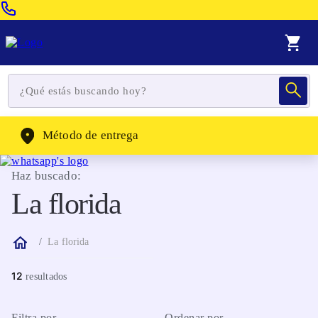
Venta Telefonica:
(604) 320-2130
WhatsApp:
(302) 262-4104
Método de entrega
Haz buscado:
La florida
La florida
12
Filtra por
Ordenar por