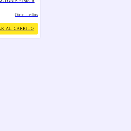
ACTORIA *180GR
Otros medios
R AL CARRITO