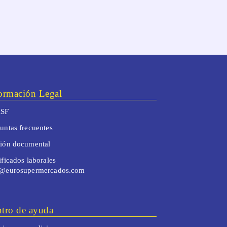
ormación Legal
SF
untas frecuentes
tión documental
ificados laborales
o@eurosupermercados.com
tro de ayuda