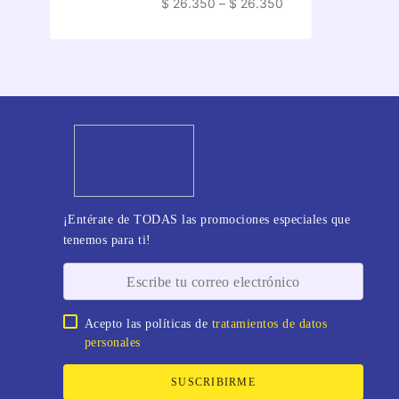
$ 26.350
–
$ 26.350
¡Entérate de TODAS las promociones especiales que
tenemos para ti!
Acepto las políticas de
tratamientos de datos
personales
SUSCRIBIRME