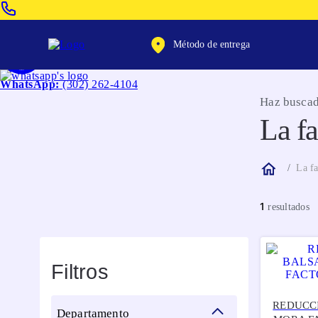
Venta Telefonica:
(604) 320-2130
Método de entrega
WhatsApp:
(302) 262-4104
Haz buscad
La fa
La fa
1
Filtros
REDUCC
departamento