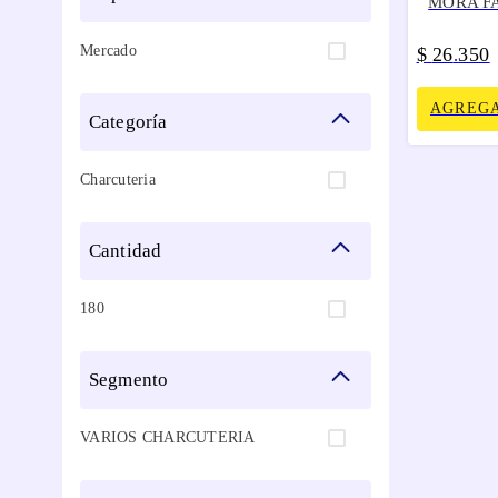
MORA F
Mercado
$
26
350
.
AGREGA
categoría
Charcuteria
cantidad
180
segmento
VARIOS CHARCUTERIA