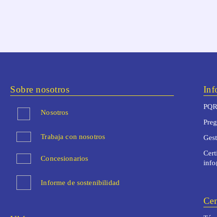
Sobre nosotros
Inf
PQR
Nosotros
Preg
Trabaja con nosotros
Ges
Cert
Concesionarios
inf
Informe de sostenibilidad
Cen